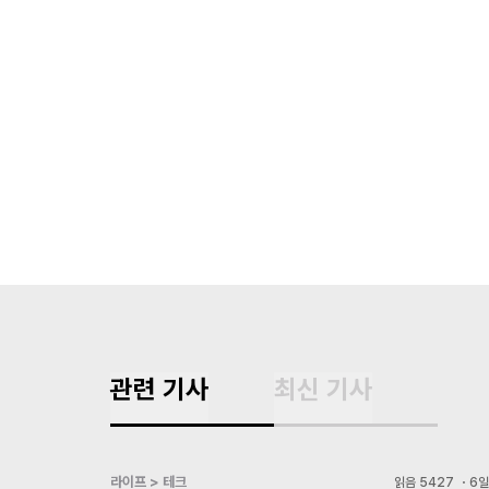
관련 기사
최신 기사
라이프 > 테크
읽음
5427
・
6일