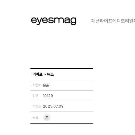
패션
라이프
에디토리얼
라이프
>
뉴스
작성자
홍준
읽음
10129
작성일
2025.07.09
공유