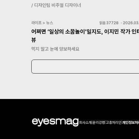
/ 디자인팀 비주얼 디자이너
라이프 > 뉴스
읽음
37728
・
2026.03.
어쩌면 ‘일상의 소꿉놀이’일지도, 이지민 작가 인
뷰
먹지 말고 눈에 양보하세요
회사소개
|
윤리강령
|
고충처리인
|
개인정보처