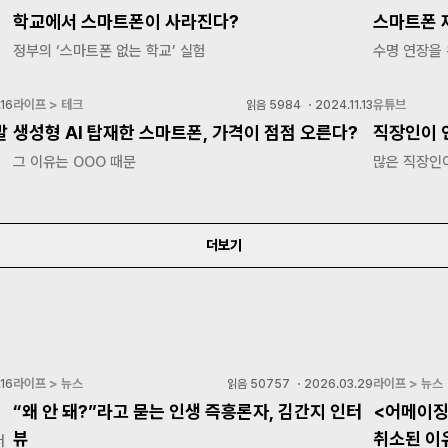
학교에서 스마트폰이 사라진다?
스마트폰 
정부의 ‘스마트폰 없는 학교’ 실험
수명 연장을
라이프 > 테크
유튜브
16
읽음
5984
・
2024.11.13
발
생성형 AI 탑재한 스마트폰, 가격이 점점 오른다?
직장인이 
그 이유는 OOO 때문
많은 직장인
더보기
라이프 > 뉴스
라이프 > 뉴스
16
읽음
50757
・
2026.03.29
“왜 안 돼?”라고 묻는 인생 즉흥론자, 김간지 인터
<어메이징
뷰
취소된 이
저