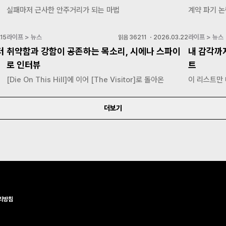
실패마저 근사한 안주거리가 되는 마법
계약 파기 논
라이프 > 뉴스
라이프 > 뉴스
15
읽음
36211
・
2026.03.22
터
취약함과 강함이 공존하는 목소리, 시에나 스파이
내 감각까
로 인터뷰
트
[Die On This Hill]에 이어 [The Visitor]로 돌아온
이 리스트만
더보기
리방침