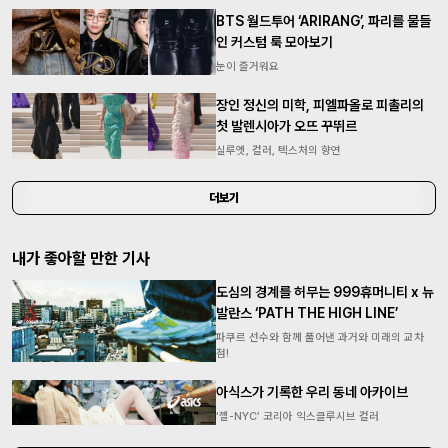
BTS 월드투어 ‘ARIRANG’, 파리를 물들
인 커스텀 룩 모아보기
눈이 즐거워요
장인 정신의 미학, 피엘파올로 피촐리의
첫 발렌시아가 오뜨 꾸뛰르
실루엣, 컬러, 텍스처의 향연
더보기
내가 좋아할 만한 기사
도심의 경계를 허무는 999휴머니티 x 뉴
발란스 ‘PATH THE HIGH LINE’
파쿠르 선수와 함께 풀어낸 과거와 미래의 교차
점!
아식스가 기록한 우리 동네 아카이브
‘젤-NYC’ 코리아 익스클루시브 컬러