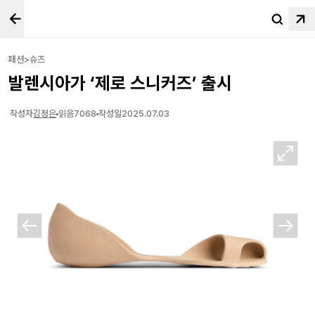
패션>슈즈
발렌시아가 ‘제로 스니커즈’ 출시
작성자
김정은
읽음
7068
작성일
2025.07.03