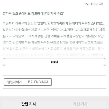
BALENCIAGA
발가락 슈즈 중에서도 최고봉 ‘엄지발가락 슈즈’
지금까지 이런류의 신발은 없었다. 엄지발가락만 채운 형태의 독특한 스니커즈.
발렌시아가가 출시한 ‘제로 스니커즈’ 이야기다. 초경량 EVA 소재로 제작된 제품
은 거의 착용감이 느껴지지 않을 만큼 가벼운 무게감을 자랑한다. 엄지발가락만
걸치고 뒤꿈치만 착용 가능한 독특한 구조로 토에는 발렌시아가 로고가 엠보싱
되어 있기도. 선택지는 블랙과 베이지로 오로지 남성을 위한 제품으로 출시됐다.
가격은 69만 원. 발가락 슈즈가 각광받고 있는 요즘 색다른 선택지가 될만한 제
품. 지금 바로 공식 홈페이지(
balenciaga.com
)에서 확인해 보길.
더보기
발렌시아가
BALENCIAGA
관련 기사
최신 기사