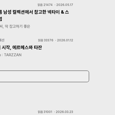
읽음
21474
・
2026.05.17
여름 남성 컬렉션에서 참고한 넥타이 & 스
법
씨, 딱 참고하기 좋은
패션
읽음
33376
・
2026.01.12
의 시작, 에르메스와 타잔
 : TARZZAN
읽음
31001
・
2026.03.23