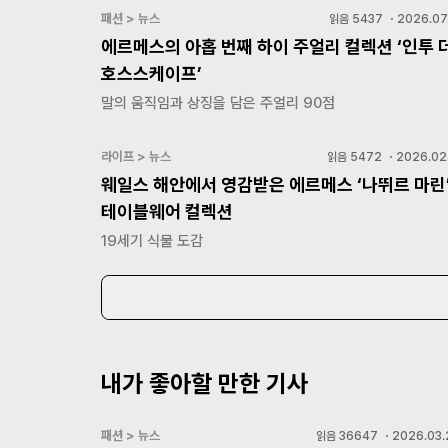
패션 > 뉴스
읽음
5437
・
2026.07
에르메스의 아홉 번째 하이 주얼리 컬렉션 ‘인투 
호스스케이프’
말의 움직임과 상징을 담은 주얼리 90점
라이프 > 뉴스
읽음
5472
・
2026.02.
웨일스 해안에서 영감받은 에르메스 ‘나뛰르 마린
테이블웨어 컬렉션
19세기 식물 도감
내가 좋아할 만한 기사
패션 > 뉴스
읽음
36647
・
2026.03.