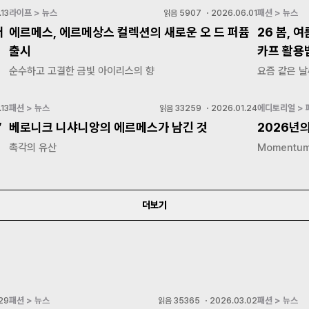
라이프 > 뉴스
패션 > 뉴스
.13
읽음
5907
・
2026.06.01
더
에르메스, 에르메상스 컬렉션의 새로운 오 드 퍼퓸
26 봄, 
출시
카프 활용
순수하고 고결한 금빛 아이리스의 향
요즘 같은 날
패션 > 뉴스
에디토리얼 > 
13
읽음
33259
・
2026.01.24
’
베로니크 니샤니앙의 에르메스가 남긴 것
2026년
촉각의 유산
Momentum
더보기
패션 > 뉴스
패션 > 뉴스
29
읽음
35365
・
2026.03.02