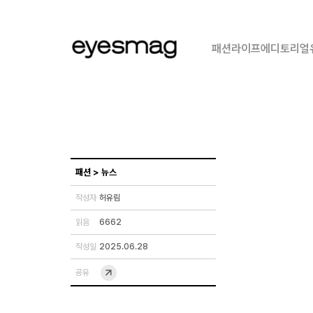
패션
라이프
에디토리얼
패션
>
뉴스
작성자
허유림
읽음
6662
작성일
2025.06.28
공유