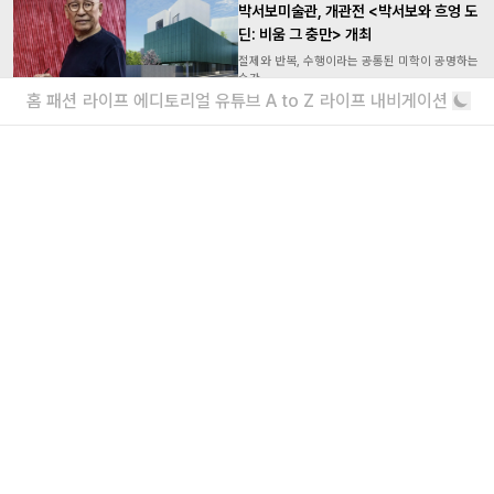
박서보미술관, 개관전 <박서보와 흐엉 도
딘: 비움 그 충만> 개최
절제와 반복, 수행이라는 공통된 미학이 공명하는
순간
홈
패션
라이프
에디토리얼
유튜브
A to Z
라이프 내비게이션
그라운드시소 용산, 개관전 <브래드 월스
사진전: 역동하는 삶, 찰나의 예술> 개최
오는 9월 11일 메모
더보기
내가 좋아할 만한 기사
<주식회사 아이즈> 2026 채용
매거진실 에디터 & 유튜브 PD / 프로덕션실 프로
덕션 매니저 / 디자인팀 비주얼 디자이너
“왜 안 돼?”라고 묻는 인생 즉흥론자, 김
간지 인터뷰
실패마저 근사한 안주거리가 되는 마법