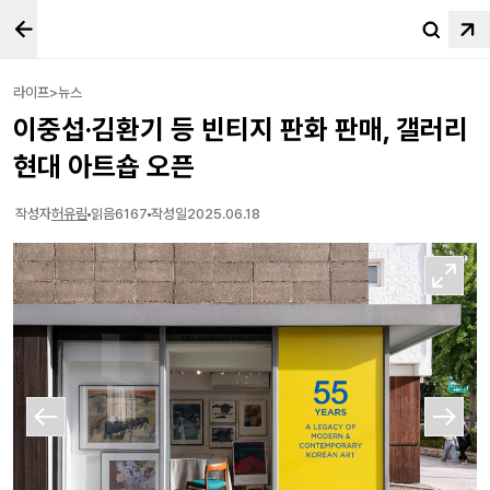
라이프>뉴스
이중섭·김환기 등 빈티지 판화 판매, 갤러리
현대 아트숍 오픈
작성자
허유림
읽음
6167
작성일
2025.06.18