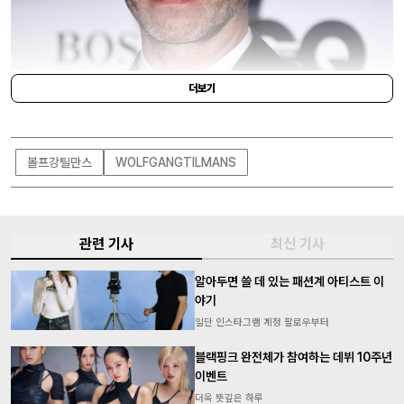
더보기
GETTY IMAGES
볼프강틸만스
WOLFGANGTILMANS
관련 기사
최신 기사
알아두면 쓸 데 있는 패션계 아티스트 이
야기
일단 인스타그램 계정 팔로우부터
블랙핑크 완전체가 참여하는 데뷔 10주년
이벤트
더욱 뜻깊은 하루