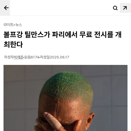
라이프>뉴스
볼프강 틸만스가 파리에서 무료 전시를 개
최한다
작성자
박제준
읽음
6174
작성일
2025.06.17