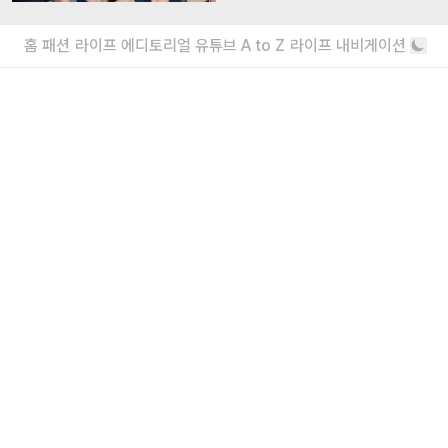
더보기
홈
패션
라이프
에디토리얼
유튜브
A to Z
라이프 내비게이션
내가 좋아할 만한 기사
<주식회사 아이즈> 2026 채용
매거진실 에디터 & 유튜브 PD / 프로덕션실 프로
덕션 매니저 / 디자인팀 비주얼 디자이너
“왜 안 돼?”라고 묻는 인생 즉흥론자, 김
간지 인터뷰
실패마저 근사한 안주거리가 되는 마법
더보기
회사소개
|
윤리강령
|
고충처리인
|
개인정보처리방침