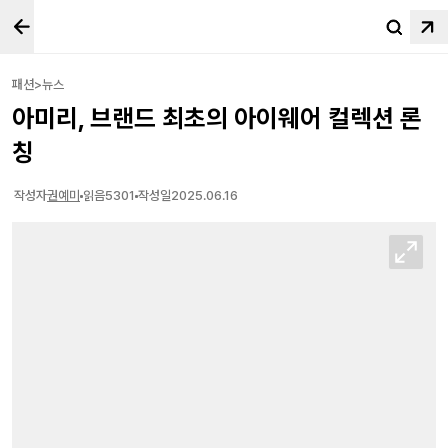
패션>뉴스
아미리, 브랜드 최초의 아이웨어 컬렉션 론
칭
작성자
권예미
읽음
5301
작성일
2025.06.16