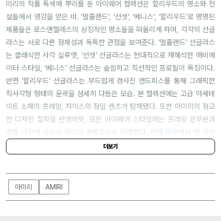
미리의 작품 특색에 뿌리를 둔 아이웨어 컬렉션은 할리우드의 명소와 전
설들에서 영감을 얻은 바. ‘멀홀랜드’, ‘선셋’, ‘베니스’, ‘할리우드’로 명명된
제품들은 로스앤젤레스의 상징적인 명소들을 떠올리게 하며, 각각의 선글
라스는 서로 다른 정체성과 독특한 관점을 보여준다. ‘멀홀랜드’ 선글라스
는 클래식한 사각 실루엣, ‘선셋’ 선글라스는 현대적으로 재해석한 애비에
이터 스타일, ‘베니스’ 선글라스는 슬림하고 직선적인 프로필이 특징이다.
반면 ‘할리우드’ 선글라스는 부드럽게 경사진 엔드피스를 통해 그래픽한
직사각형 형태의 윤곽을 섬세히 다듬은 모습. 본 컬렉션에는 고급 아세테
이트 소재의 프레임, 자이스의 정밀 렌즈가 탑재됐다. 또한 아미리의 정교
한 디자인 철학을 반영하듯, 모든 아이웨어 스타일에는 프레임 끝부분과
템플 내부에 금도금 장식이 공통적으로 더해졌다. 현재
이곳
에서 전 라인
업을 만나볼 수 있으니 참고할 것.
더보기
아미리
AMIRI