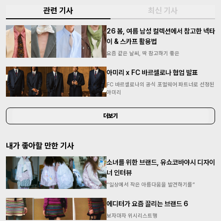
관련 기사
최신 기사
26 봄, 여름 남성 컬렉션에서 참고한 넥타
이 & 스카프 활용법
요즘 같은 날씨, 딱 참고하기 좋은
아미리 x FC 바르셀로나 협업 발표
FC 바르셀로나의 공식 포멀웨어 파트너로 선정된
아미리
더보기
내가 좋아할 만한 기사
소녀를 위한 브랜드, 유쇼코바야시 디자이
너 인터뷰
“일상에서 작은 아름다움을 발견하기를”
에디터가 요즘 끌리는 브랜드 6
보자마자 위시리스트행