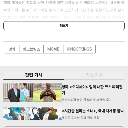
해외 매체들은 종교를 넘어 사랑에 대한 공감을 담은 영화의 보편적인 내용과 예
수의 이야기를 누구나 이해할 수 있도록 친근하게 그린 것을 흥행 요인으로 분석
하고 있다. 한편, 현재 미국과 아프리카, 아시아, 유럽 등 50여 개국에서 상영 중인
<킹 오브 킹스>는 올 연말까지 90개 여개국에서 개봉을 확정했다.
더보기
영화
킹오브킹스
MOVIE
KINGOFKINGS
관련 기사
최신 기사
영화 <오디세이> 팀의 내한 코스 따라잡
기
크리스토퍼 놀란 감독의 첫 소금빵 후기!
<시간을 달리는 소녀>, 국내 재개봉 임박
새로운 포스터 심의 정황 포착