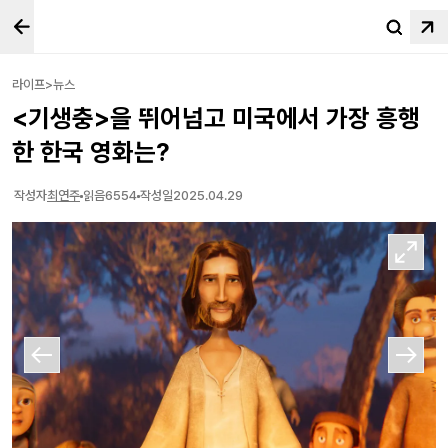
라이프>뉴스
<기생충>을 뛰어넘고 미국에서 가장 흥행
한 한국 영화는?
작성자
최연주
읽음
6554
작성일
2025.04.29