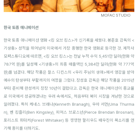
MOFAC STUDIO
한국 토종 애니메이션
한국 토종 애니메이션 영화 <킹 오브 킹스>가 신기록을 세웠다. 봉준호 감독의 <
기생충> 성적을 뛰어넘어 미국에서 가장 흥행한 한국 영화로 등극한 것. 제작사
모팩스튜디오에 따르면, <킹 오브 킹스>는 전날 누적 수익 5,451만 달러(한화 약
787억 원)를 달성해 <기생충>의 최종 매출액인 5,384만 달러(한화 약 777억
원)를 넘겼다. 해당 작품은 찰스 디킨스의 <우리 주님의 생애>에서 영감을 받아
예수의 탄생부터 부활까지의 여정을 그렸다. 장성호 감독은 해당 작품을 2015년
부터 준비해 완성까지 장장 10년이 걸렸다고. 감독은 한국 애니메이션이 종교물
로 미국에서 성공하겠냐는 우려 속에서도, 처음부터 북미 시장을 겨냥한 것으로
알려졌다. 특히 케네스 브래나(Kenneth Branagh), 우마 서먼(Uma Thurma
n), 벤 킹즐리(Ben Kingsley), 피어스 브로스넌(Pierce Brendan Brosnan),
포리스트 휘터커(Forest Whitaker) 등 쟁쟁한 할리우드 배우진이 목소리를 연
기해 흥미를 더하기도.