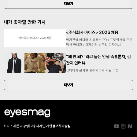
더보기
내가 좋아할 만한 기사
<주식회사 아이즈> 2026 채용
매거진실 에디터 & 유튜브 PD / 프로덕션실 프로
덕션 매니저 / 디자인팀 비주얼 디자이너
“왜 안 돼?”라고 묻는 인생 즉흥론자, 김
간지 인터뷰
실패마저 근사한 안주거리가 되는 마법
더보기
회사소개
|
윤리강령
|
고충처리인
|
개인정보처리방침