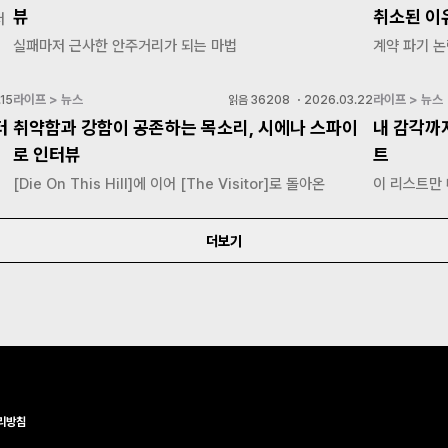
뷰
취소된 이
저
실패마저 근사한 안주거리가 되는 마법
계약 파기 논
라이프 > 뉴스
라이프 > 뉴스
15
읽음
36208
・
2026.03.22
터
취약함과 강함이 공존하는 목소리, 시에나 스파이
내 감각까
로 인터뷰
트
[Die On This Hill]에 이어 [The Visitor]로 돌아온
이 리스트만
더보기
리방침