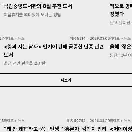
’
국립중앙도서관의 8월 추천 도서
책으로 멍
장했다
여름휴가를 의미있게 보내는 방법
달고 달디단 
라이프 > 뉴스
라이프 > 뉴스
27
읽음
5214
・
2026.03.06
협
<왕과 사는 남자> 인기에 판매 급증한 단종 관련
올해 ‘젊
도서
등단 10년 
최근 천만 관객을 돌파한
더보기
라이프 > 뉴스
라이프 > 뉴스
16
읽음
50753
・
2026.03.29
“왜 안 돼?”라고 묻는 인생 즉흥론자, 김간지 인터
<어메이징