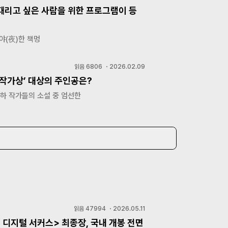
때리고 싶은 사람을 위한 프로그램이 등
야(夜)한 책멍
읽음
6806
・
2026.02.09
은작가상’ 대상의 주인공은?
이하 작가들의 소설 중 엄선한
읽음
47994
・
2026.05.11
 디지털 서커스> 최종장, 국내 개봉 전면