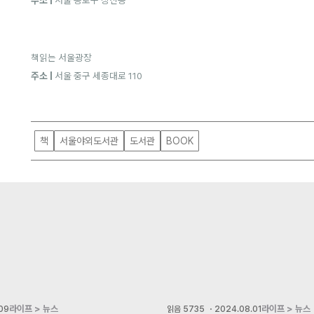
책읽는 서울광장
주소 |
서울 중구 세종대로 110
책
서울야외도서관
도서관
BOOK
라이프 > 뉴스
라이프 > 뉴스
09
읽음
5735
・
2024.08.01