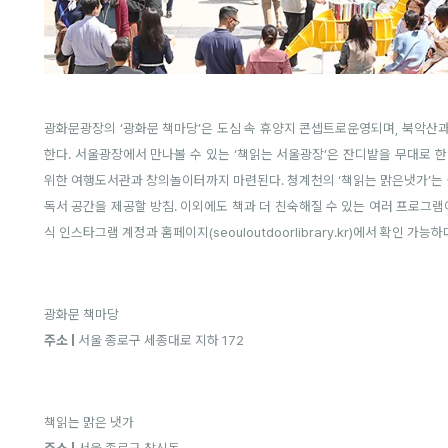
광화문광장의 ‘광화문 책마당’은 도심 속 휴양지 콘셉트로운영되며, 북악
한다. 서울광장에서 만나볼 수 있는 ‘책읽는 서울광장’은 잔디밭을 무대로 
위한 여행도서관과 창의놀이터까지 마련된다. 청계천의 ‘책읽는 맑은냇가’는
독서 공간을 제공할 방침. 이외에도 책과 더 친숙해질 수 있는 여러 프로그
식 인스타그램 계정과 홈페이지(
seouloutdoorlibrary.kr
)에서 확인 가능하
광화문 책마당
주소 |
서울 종로구 세종대로 지하 172
책읽는 맑은 냇가
주소 |
서울 종로구 창신동