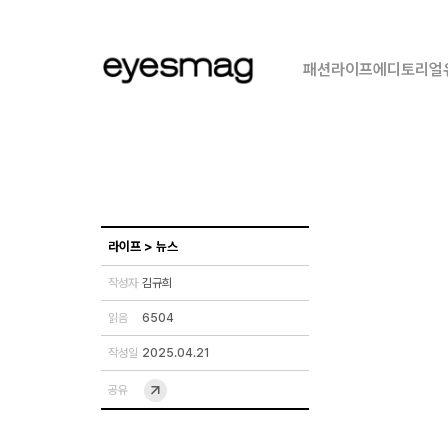
패션
라이프
에디토리얼
라이프
>
뉴스
작성자
김규희
읽음
6504
작성일
2025.04.21
공유