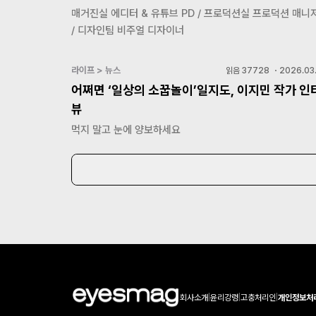
매거진실 에디터 & 유튜브 PD / 프로덕션실 프로덕션 매니
/ 디자인팀 비주얼 디자이너
라이프 > 뉴스
읽음
37728
・
2026.03.
어쩌면 ‘일상의 소꿉놀이’일지도, 이지민 작가 인
뷰
먹지 말고 눈에 양보하세요
회사소개
|
윤리강령
|
고충처리인
|
개인정보처