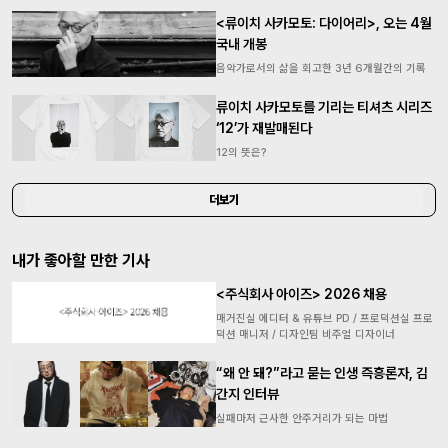
<류이치 사카모토: 다이어리>, 오는 4월
국내 개봉
음악가로서의 삶을 회고한 3년 6개월간의 기록
류이치 사카모토를 기리는 티셔츠 시리즈
‘12’가 재발매된다
12의 뜻은?
더보기
내가 좋아할 만한 기사
<주식회사 아이즈> 2026 채용
매거진실 에디터 & 유튜브 PD / 프로덕션실 프로
덕션 매니저 / 디자인팀 비주얼 디자이너
“왜 안 돼?”라고 묻는 인생 즉흥론자, 김
간지 인터뷰
실패마저 근사한 안주거리가 되는 마법