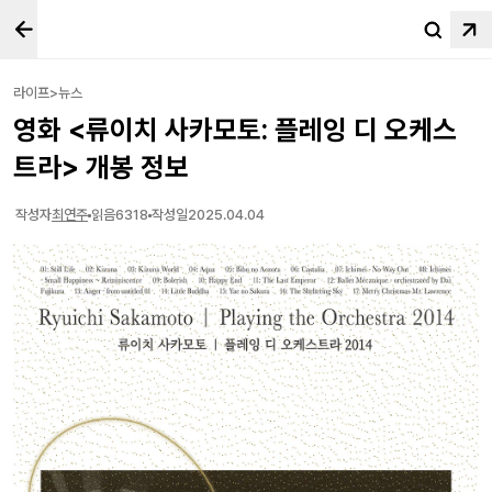
라이프>뉴스
영화 <류이치 사카모토: 플레잉 디 오케스
트라> 개봉 정보
작성자
최연주
읽음
6318
작성일
2025.04.04