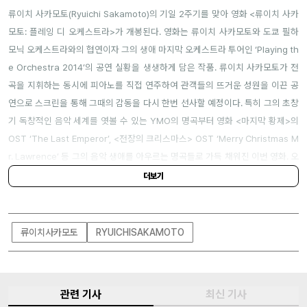
류이치 사카모토(Ryuichi Sakamoto)의 기일 2주기를 맞아 영화 <류이치 사카
모토: 플레잉 디 오케스트라>가 개봉된다. 영화는 류이치 사카모토와 도쿄 필하
모닉 오케스트라와의 협연이자 그의 생애 마지막 오케스트라 투어인 ‘Playing th
e Orchestra 2014’의 공연 실황을 생생하게 담은 작품. 류이치 사카모토가 전
곡을 지휘하는 동시에 피아노를 직접 연주하여 관객들의 뜨거운 성원을 이끈 공
연으로 스크린을 통해 그때의 감동을 다시 한번 선사할 예정이다. 특히 그의 초창
기 독창적인 음악 세계를 엿볼 수 있는 YMO의 명곡부터 영화 <마지막 황제>의
OST ‘The Last Emperor’, <전장의 크리스마스> OST ‘Merry Christmas M
r. Lawrence’ 등 그의 음악 생애를 아우르는 명곡들로 가득 채워진 이번 영화. 오
는 4월 9일 롯데시네마에서 단독 상영되니, 관심이 있다면 참고하길.
더보기
류이치사카모토
RYUICHISAKAMOTO
관련 기사
최신 기사