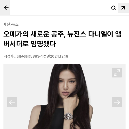
패션>뉴스
오메가의 새로운 공주, 뉴진스 다니엘이 앰
버서더로 임명됐다
작성자
김정은
읽음
5883
작성일
2024.12.18