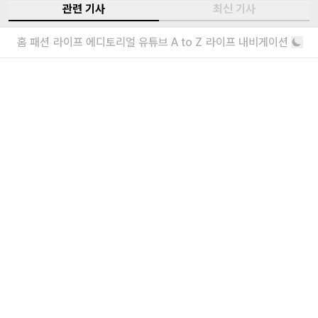
관련 기사
최신 기사
어도어 복귀 의사를 밝힌 하니와 다니엘의
홈
패션
라이프
에디토리얼
유튜브
A to Z
라이프 내비게이션
거취가 발표됐다
한 명은 복귀, 한 명은 전속계약 해지?
이모셔널 오렌지스와 뉴진스 다니엘의 협
업설?
게시물이 돌연 삭제됐다
더보기
내가 좋아할 만한 기사
소녀를 위한 브랜드, 유쇼코바야시 디자이
너 인터뷰
“일상에서 작은 아름다움을 발견하기를”
에디터가 요즘 끌리는 브랜드 6
보자마자 위시리스트행