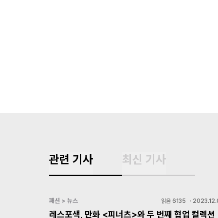
관련 기사
최신 기사
패션 > 뉴스
읽음
6135
・
2023.12.
레스포색, 만화 <피너츠>와 두 번째 협업 컬렉션