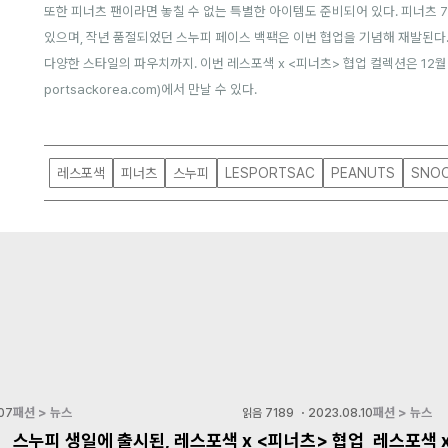
또한 피너츠 팬이라면 놓칠 수 없는 특별한 아이템도 준비되어 있다. 피너츠
있으며, 작년 품절되었던 스누피 페이스 백팩은 이번 협업을 기념해 재발된다
다양한 스타일의 파우치까지.
이번 레스포색 x <피너츠> 협업 컬렉션은 12
portsackorea.com
)에서 만날 수 있다.
레스포색
피너츠
스누피
LESPORTSAC
PEANUTS
SNO
패션 > 뉴스
패션 > 뉴스
07
읽음
7189
・
2023.08.10
스누피 생일에 출시된, 레스포색 x <피너츠> 협업
레스포색 