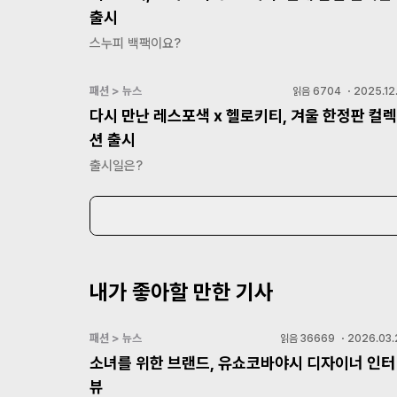
출시
스누피 백팩이요?
패션 > 뉴스
읽음
6704
・
2025.12
다시 만난 레스포색 x 헬로키티, 겨울 한정판 컬렉
션 출시
출시일은?
내가 좋아할 만한 기사
패션 > 뉴스
읽음
36669
・
2026.03.
소녀를 위한 브랜드, 유쇼코바야시 디자이너 인터
뷰