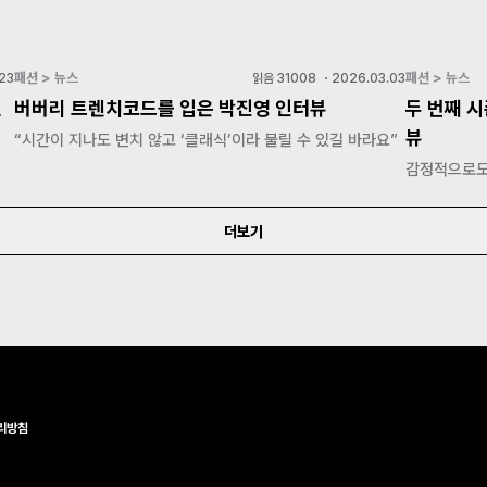
패션 > 뉴스
패션 > 뉴스
23
읽음
31008
・
2026.03.03
,
버버리 트렌치코드를 입은 박진영 인터뷰
두 번째 시
뷰
“시간이 지나도 변치 않고 ‘클래식’이라 불릴 수 있길 바라요”
감정적으로도
더보기
리방침