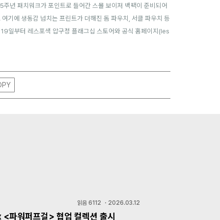
 75주년 패치워크가 포인트로 들어간 스몰 보이저 백팩이 준비되어
.
여기에 생동감 넘치는 프린트가 더해진 돔 파우치, 서클 파우치 등
월 19일부터 레스포색 압구정 플래그십 스토어와 공식 홈페이지(
les
OPY
읽음
6112
・
2026.03.12
x <파워퍼프걸> 협업 컬렉션 출시