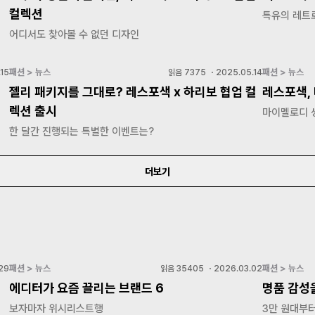
컬렉션
특유의 레트로
어디서도 찾아볼 수 없던 디자인
패션 > 뉴스
패션 > 뉴스
.15
읽음
7375
・
2025.05.14
젤리 패키지를 그대로? 레스포색 x 하리보 협업 컬
레스포색,
렉션 출시
마이멜로디 
한 달간 진행되는 특별한 이벤트는?
더보기
패션 > 뉴스
패션 > 뉴스
29
읽음
35405
・
2026.03.02
에디터가 요즘 끌리는 브랜드 6
명품 감성을
보자마자 위시리스트행
3만 원대부터