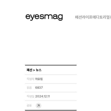
패션
라이프
에디토리얼
패션
>
뉴스
작성자
허유림
읽음
6837
작성일
2024.12.11
공유