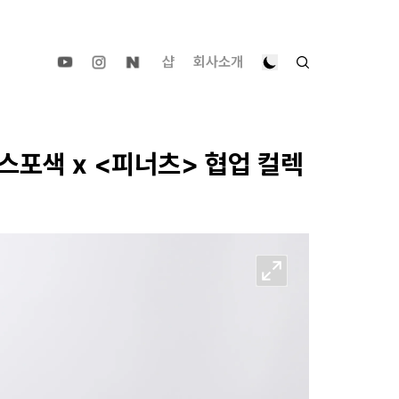
샵
회사소개
스포색 x <피너츠> 협업 컬렉