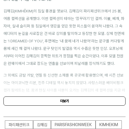
김해김(KIMHĒKIM)의 침실 풍경을 엿보다. 김해김이 파리패션위크에서 25 봄,
여름 컬렉션을 공개했다. 이번 컬렉션의 테마는 ‘잠꾸러기’인 걸까. 이불, 베개, 파
자마, 실내 슬리퍼 등 침실에서 영감을 얻은 듯한 피스들이 쏟아져 나왔다. 그 속
에디터의 눈길을 사로잡은 건 바로 상의를 탈의하고 등장한 한 모델. 상체 전면에
는 ‘I DREAMED OF YOU’, 후면에는 ‘내 꿈에 네가 나왔어’라는 문구를 커다랗게
몸에 새긴 채 걸어 나왔다. 문구 탓인지 발걸음 역시 수줍은 듯한 인상. 오프닝에
서부터 이어진 김해김의 깜찍한 위트가 정점을 찍은 순간이었다. 이후 모델 전원
은 런웨이에서 그대로 잠드는 연출을 선보이며 피날레를 장식하기도 했다.
그 외에도 금발 가발, 연필 등 신선한 소재를 룩 곳곳에 활용했으며, 매 시즌 선보
이는 아이코닉한 리본, 진주 디테일 역시 놓치지 않았다. 사랑스러운 베이비핑크
컬러 팔레트는 덤. 꿈과 현실 사이를 사뿐히 오가는 김해김의 새 컬렉션을 지금 바
로 위 슬라이드에서 확인해 보자.
더보기
파리패션위크
김해김
PARISFASHIONWEEK
KIMHEKIM