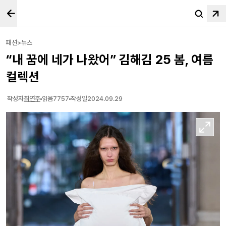
패션>뉴스
“내 꿈에 네가 나왔어” 김해김 25 봄, 여름
컬렉션
작성자
최연주
읽음
7757
작성일
2024.09.29