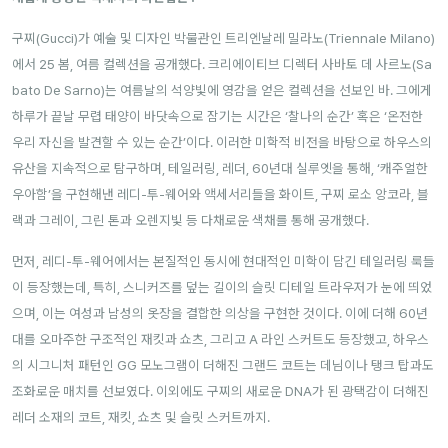
구찌(Gucci)가 예술 및 디자인 박물관인 트리엔날레 밀라노(Triennale Milano)
에서 25 봄, 여름 컬렉션을 공개했다. 크리에이티브 디렉터 사바토 데 사르노(Sa
bato De Sarno)는 여름날의 석양빛에 영감을 얻은 컬렉션을 선보인 바. 그에게
하루가 끝날 무렵 태양이 바닷속으로 잠기는 시간은 ‘찰나의 순간’ 혹은 ‘온전한
우리 자신을 발견할 수 있는 순간’이다. 이러한 미학적 비전을 바탕으로 하우스의
유산을 지속적으로 탐구하며, 테일러링, 레더, 60년대 실루엣을 통해, ‘캐주얼한
우아함’을 구현해낸 레디-투-웨어와 액세서리들을 화이트, 구찌 로소 앙코라, 블
랙과 그레이, 그린 톤과 오렌지빛 등 다채로운 색채를 통해 공개했다.
먼저, 레디-투-웨어에서는 본질적인 동시에 현대적인 미학이 담긴 테일러링 룩들
이 등장했는데, 특히, 스니커즈를 덮는 길이의 슬릿 디테일 트라우저가 눈에 띄었
으며, 이는 여성과 남성의 옷장을 결합한 의상을 구현한 것이다. 이에 더해 60년
대를 오마주한 구조적인 재킷과 쇼츠, 그리고 A 라인 스커트도 등장했고, 하우스
의 시그니처 패턴인 GG 모노그램이 더해진 그랜드 코트는 데님이나 탱크 탑과도
조화로운 매치를 선보였다. 이외에도 구찌의 새로운 DNA가 된 광택감이 더해진
레더 소재의 코트, 재킷, 쇼츠 및 슬릿 스커트까지.