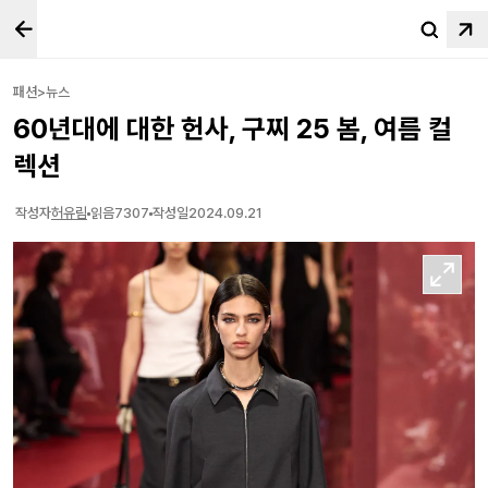
패션>뉴스
60년대에 대한 헌사, 구찌 25 봄, 여름 컬
렉션
작성자
허유림
읽음
7307
작성일
2024.09.21