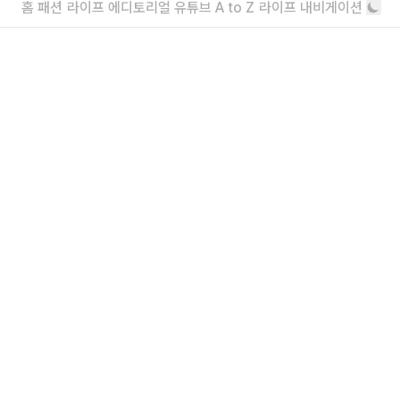
던 아이템
홈
패션
라이프
에디토리얼
유튜브
A to Z
라이프 내비게이션
가까이서 보면 이런 느낌
뎀나의 구찌 데뷔 쇼 자세히 보기
“이것이 구찌입니다”
더보기
내가 좋아할 만한 기사
소녀를 위한 브랜드, 유쇼코바야시 디자이
너 인터뷰
“일상에서 작은 아름다움을 발견하기를”
에디터가 요즘 끌리는 브랜드 6
보자마자 위시리스트행
더보기
©LAUNCHMETRICS/SPOTLIGHT
뱀부는 주얼리에도 영감을 주어, 그 형태를 모방해 몸 위에서 자연스럽게 어우러