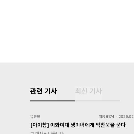
관련 기사
최신 기사
유튜브
읽음
6174
・
2026.02.
[아이참] 이화여대 냉미녀에게 박찬욱을 묻다
그 대사도 나옵니다