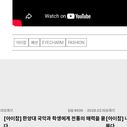
아이참
패션
EYECHARM
FASHION
유튜브
유튜브
13
읽음
8936
・
2026.02.10
[아이참] 한양대 국악과 학생에게 전통의 매력을 묻
[아이참]
다
묻다