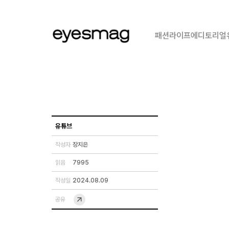
패션
라이프
에디토리얼
유튜브
작성자
장지은
읽음
7995
작성일
2024.08.09
공유