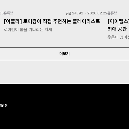
유튜브
유튜브
05
읽음
24392
・
2026.02.22
[아플리] 로이킴이 직접 추천하는 플레이리스트
[아이맵스
최애 공간
로이킴이 봄을 기다리는 자세
웃음이 끊이질
더보기
리방침