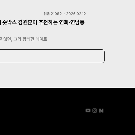
읽음
21082
・
2026.02.12
] 숏박스 김원훈이 추천하는 연희·연남동
 않던, 그와 함께한 데이트