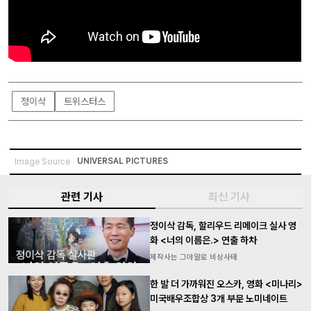
정이삭
트위스터스
UNIVERSAL PICTURES
Image Source
관련 기사
최신 기사
정이삭 감독, 할리우드 리메이크 실사 영
화 <너의 이름은.> 연출 하차
제작사는 그야말로 비상사태
한 발 더 가까워진 오스카, 영화 <미나리>
미국배우조합상 3개 부문 노미네이트