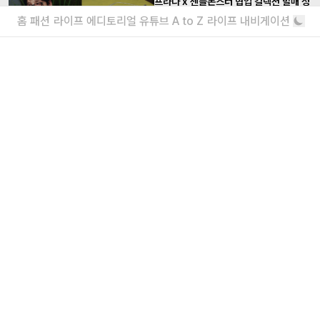
프라다 x 젠틀몬스터 협업 컬렉션 발매 정
보
홈
패션
라이프
에디토리얼
유튜브
A to Z
라이프 내비게이션
아시아 지역 한정으로 선보이는
젠틀몬스터 x 구글 x 삼성, 협업 AI 글래
스 공개
음성 기반 기능이 탑재된 오디오 글래스
더보기
내가 좋아할 만한 기사
소녀를 위한 브랜드, 유쇼코바야시 디자이
너 인터뷰
“일상에서 작은 아름다움을 발견하기를”
에디터가 요즘 끌리는 브랜드 6
보자마자 위시리스트행
더보기