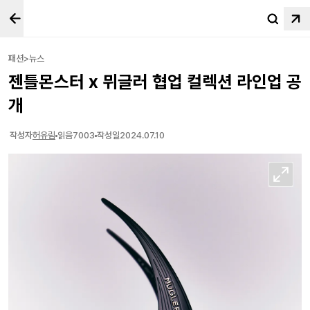
패션>뉴스
젠틀몬스터 x 뮈글러 협업 컬렉션 라인업 공
개
작성자
허유림
읽음
7003
작성일
2024.07.10