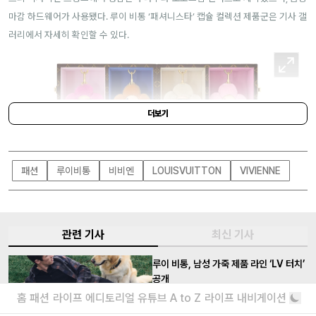
마감 하드웨어가 사용됐다. 루이 비통 ‘패셔니스타’ 캡슐 컬렉션 제품군은 기사 갤
러리에서 자세히 확인할 수 있다.
더보기
패션
루이비통
비비엔
LOUISVUITTON
VIVIENNE
관련 기사
최신 기사
LOUIS VUITTON
루이 비통, 남성 가죽 제품 라인 ‘LV 터치’
공개
홈
패션
라이프
에디토리얼
유튜브
A to Z
라이프 내비게이션
퍼렐의 워크웨어 감성을 현대적으로 재해석하다