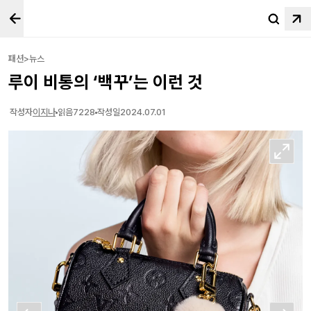
패션>뉴스
루이 비통의 ‘백꾸’는 이런 것
작성자
이지나
읽음
7228
작성일
2024.07.01