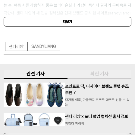
는 봄, 여름 시즌 착용하기 좋은 브레이슬릿과 가방이 특히나 필자의 구매욕을 자
극한다. 샌디 리앙의 새 캡슐 컬렉션은 현재 브랜드 공식 웹 사이트(
sandyliang.i
nfo
)에서 구매할 수 있으니 참고하길.
더보기
샌디리앙
SANDYLIANG
관련 기사
최신 기사
포인트로 딱, 디자이너 브랜드 플랫 슈즈
추천 7
다가올 여름, 가을까지 휘뚜루 마뚜루 신을 수 있
는
샌디 리앙 x 포터 협업 컬렉션 출시 정보
귀엽다 귀여워