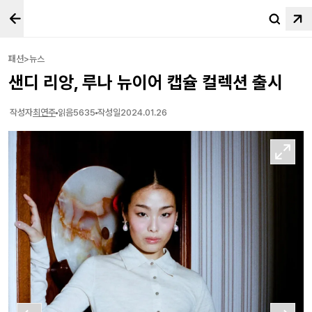
패션>뉴스
샌디 리앙, 루나 뉴이어 캡슐 컬렉션 출시
작성자
최연주
읽음
5635
작성일
2024.01.26