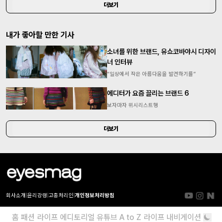
더보기
내가 좋아할 만한 기사
소녀를 위한 브랜드, 유쇼코바야시 디자이
너 인터뷰
“일상에서 작은 아름다움을 발견하기를”
에디터가 요즘 끌리는 브랜드 6
보자마자 위시리스트행
더보기
회사소개
|
윤리강령
|
고충처리인
|
개인정보처리방침
홈
패션
라이프
에디토리얼
유튜브
A to Z
라이프 내비게이션