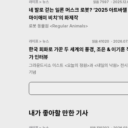
라이프 > 뉴스
읽음
7597
・
2025.12.
네 발로 걷는 일론 머스크 로봇? ‘2025 아트바젤
마이애미 비치’의 화제작
로봇 동물원 <Regular Animals>
라이프 > 뉴스
읽음
41020
・
2026.07.
한국 회화로 가꾼 두 세계의 풍경, 조은 & 이기훈 
가 인터뷰
그라운드시소 이스트 <오늘의 정원>과 <내일의 낙원> 전시
기념
내가 좋아할 만한 기사
라이프 > 뉴스
읽음
139202
・
2026.03.