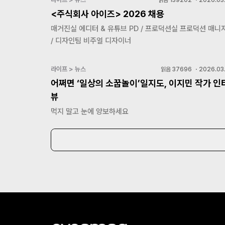
<주식회사 아이즈> 2026 채용
매거진실 에디터 & 유튜브 PD / 프로덕션실 프로덕션 매니
/ 디자인팀 비주얼 디자이너
라이프 > 뉴스
읽음
37696
・
2026.03.
어쩌면 ‘일상의 소꿉놀이’일지도, 이지민 작가 인
뷰
먹지 말고 눈에 양보하세요