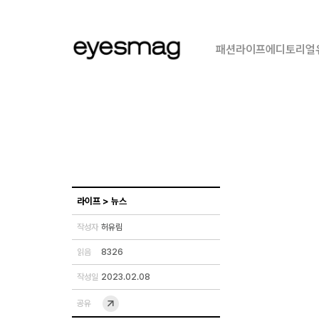
패션
라이프
에디토리얼
라이프
>
뉴스
작성자
허유림
읽음
8326
작성일
2023.02.08
공유