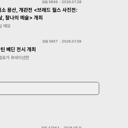
읽음
5849
・
2026.07.28
소 용산, 개관전 <브래드 월스 사진전:
, 찰나의 예술> 개최
일 메모
읽음
5837
・
2026.07.08
마틴 베딘 전시 개최
렐로가 큐레이션한
읽음
47954
・
2026.05.11