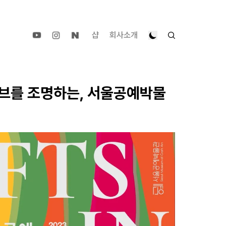
샵
회사소개
브를 조명하는, 서울공예박물