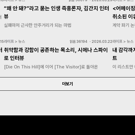
“왜 안 돼?”라고 묻는 인생 즉흥론자, 김간지 인터
<어메이징
뷰
취소된 이
저
실패마저 근사한 안주거리가 되는 마법
계약 파기 논
라이프 > 뉴스
라이프 > 뉴스
15
읽음
36194
・
2026.03.22
터
취약함과 강함이 공존하는 목소리, 시에나 스파이
내 감각까
로 인터뷰
트
[Die On This Hill]에 이어 [The Visitor]로 돌아온
이 리스트만
더보기