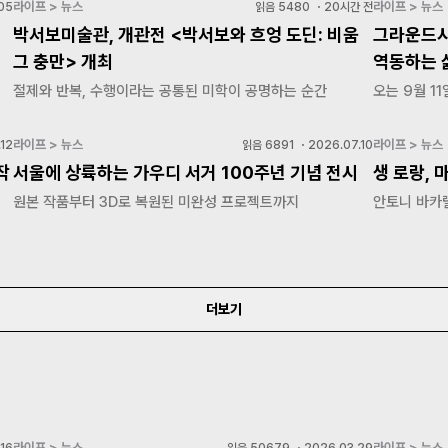
라이프 > 뉴스
라이프 > 뉴스
05
읽음
5480
・
20시간 전
박서보미술관, 개관전 <박서보와 흐엉 도딘: 비움
그라운드시
그 충만> 개최
역동하는 삶
절제와 반복, 수행이라는 공통된 미학이 공명하는 순간
오는 9월 11
라이프 > 뉴스
라이프 > 뉴스
12
읽음
6891
・
2026.07.10
작
서울에 상륙하는 가우디 서거 100주년 기념 전시
생 로랑, 
원본 작품부터 3D로 복원된 미완성 프로젝트까지
안토니 바카
더보기
라이프 > 뉴스
라이프 > 뉴스
16
읽음
50679
・
2026.03.29