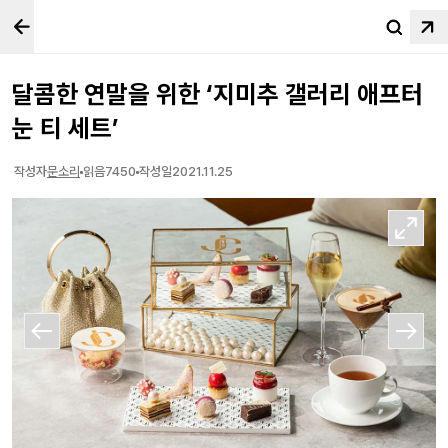
달콤한 연말을 위한 ‘지미추 갤러리 애프터
눈 티 세트’
작성자
문소리
읽음
7452
작성일
2021.11.25
오직 그랜드 하얏트 서울에서 만나볼 수 있다
다가올 연말을 더욱 달콤하게 보내고 싶다면 지미추(Jimmy Choo)가 선보인 애
프터눈 티에 주목해 보자. 지미추가 그랜드 하얏트 서울의 로비 라운지 카페 ‘갤러
리’와 협업해 ‘지미추 갤러리 애프터눈 티 세트’를 오는 12월 31일까지 선보인다.
지미추의 시그니처 하이힐을 표현한 쿠키와 루비 초콜릿 롤리 팝, 캐러멜 초콜릿
오페라 케이크, 산딸기 크림 타르트, 다크 초콜릿 케이크 그리고 딸기 판나코타 등
이 메인 스위트로 구성돼 있다. 고급스러운 보석함에 담긴 주얼리를 연상케 하는
디스플레이 또한 눈여겨볼 만한 포인트로, 이외에도 갤러리 중앙에 풍성하게 차