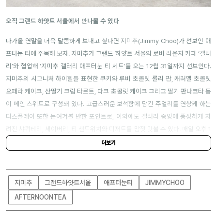
려진 샤퀴테리, 세이버리, 티 샌드위치와 디저트를 맘껏 맛볼 수 있다. 매일 오후 1
시 30분부터 오후 5시까지 운영되며 가격은 5만 원부터다. 예약은
이곳
에서.
더보기
지미추
그랜드하얏트서울
애프터눈티
JIMMYCHOO
AFTERNOONTEA
관련 기사
최신 기사
시드니 스위니와 함께한, 지미추 25 가을
캠페인
글래머란 결국 하나의 ‘감각’
지미추, 위노나 라이더와 함께한 24 가을
캠페인 공개
90년대를 대표하는 패션 아이콘