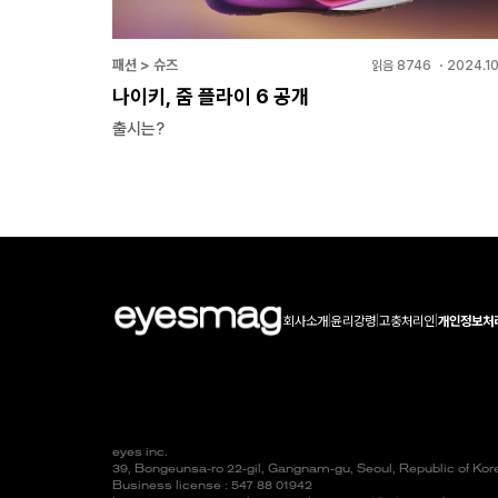
패션 > 슈즈
읽음
8746
・
2024.10
나이키, 줌 플라이 6 공개
출시는?
회사소개
|
윤리강령
|
고충처리인
|
개인정보처
eyes inc.
39, Bongeunsa-ro 22-gil, Gangnam-gu, Seoul, Republic of Ko
Business license : 547 88 01942