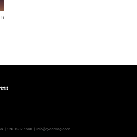
.11
리방침
rea |
070 4232 4565
|
info@eyesmag.com