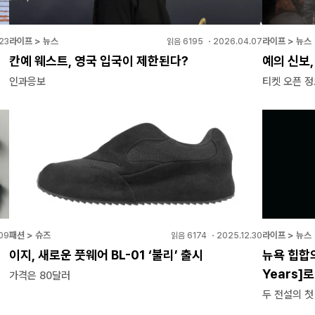
라이프 > 뉴스
라이프 > 뉴스
23
읽음
6195
・
2026.04.07
칸예 웨스트, 영국 입국이 제한된다?
예의 신보,
인과응보
티켓 오픈 
패션 > 슈즈
라이프 > 뉴스
09
읽음
6174
・
2025.12.30
이지, 새로운 풋웨어 BL-01 ‘불리’ 출시
뉴욕 힙합의
Years]
가격은 80달러
두 전설의 첫