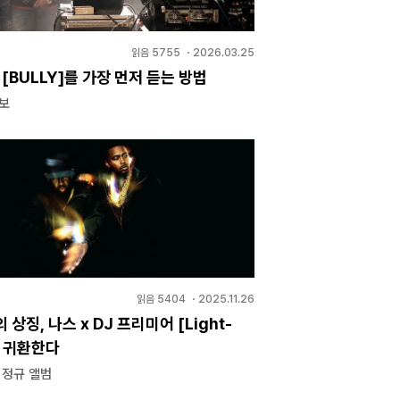
읽음
5755
・
2026.03.25
 [BULLY]를 가장 먼저 듣는 방법
정보
읽음
5404
・
2025.11.26
 상징, 나스 x DJ 프리미어 [Light-
로 귀환한다
 정규 앨범