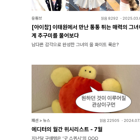
유튜브
읽음
8292
・
2025.03.
[아이참] 이태원에서 만난 통통 튀는 매력의 그녀
게 추구미를 물어보다
남다른 감각으로 완성한 그녀의 올 화이트 룩은?
패션 > 뉴스
읽음
22505
・
2024.07.
에디터의 월간 위시리스트 - 7월
지난달 구매템은 ‘굿 스퀴시’의 OOO