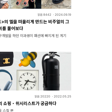
읽음
8442
・
2024.09.19
트>의 엘을 떠올리게 만드는 비주얼의 그
미를 물어보다
구개발을 하던 이과생이 패션에 빠지게 된 계기
읽음
20220
・
2022.05.25
의 쇼핑・위시리스트가 궁금하다
을 스칠 뿐