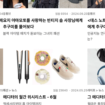
유튜브
유튜브
04
읽음
9354
・
2024.09.23
에
요지 야마모토를 사랑하는 빈티지 숍 사장님에게
<데스 노
추구미를 물어보다
에게 추구
블랙 아이템 매치가 돋보이는 그녀의 패션
인공지능 연
는?
패션 > 뉴스
라이프 > 뉴스
15
읽음
23640
・
2024.05.25
에디터의 월간 위시리스트 - 6월
그 에디터
액세서리부터 홈 아이템까지
월급은 통장