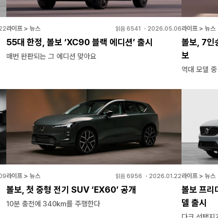
라이프 > 뉴스
라이프 > 뉴스
22
읽음
6541
・
2026.05.06
55대 한정, 볼보 ‘XC90 블랙 에디션’ 출시
볼보, 7인
보
매번 완판되는 그 에디션 맞아요
역대 모델 중
라이프 > 뉴스
라이프 > 뉴스
09
읽음
6956
・
2026.01.22
볼보, 첫 중형 전기 SUV ‘EX60’ 공개
볼보 프리미
델 출시
10분 충전에 340㎞를 주행한다
다크 선택지