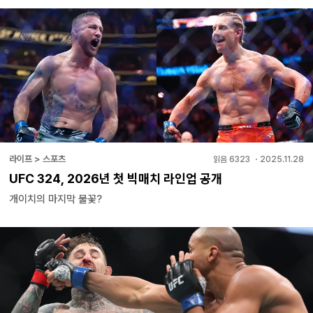
라이프 > 스포츠
읽음
6323
・
2025.11.28
UFC 324, 2026년 첫 빅매치 라인업 공개
개이치의 마지막 불꽃?