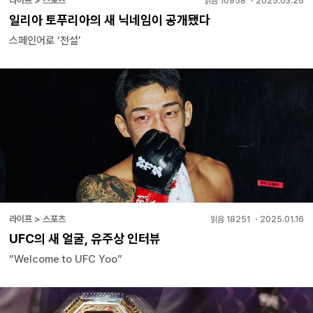
라이프 > 스포츠
읽음
10958
・
2025.03.26
일리아 토푸리아의 새 닉네임이 공개됐다
스페인어로 ‘전설’
라이프 > 스포츠
읽음
18251
・
2025.01.16
UFC의 새 얼굴, 유주상 인터뷰
“Welcome to UFC Yoo”