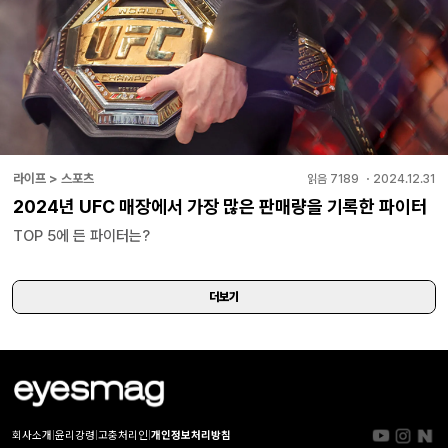
라이프 > 스포츠
읽음
7189
・
2024.12.31
2024년 UFC 매장에서 가장 많은 판매량을 기록한 파이터
TOP 5에 든 파이터는?
더보기
회사소개
|
윤리강령
|
고충처리인
|
개인정보처리방침