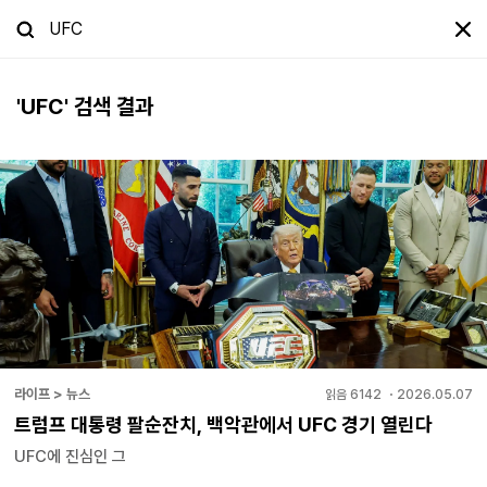
'
UFC
' 검색 결과
라이프 > 뉴스
읽음
6142
・
2026.05.07
트럼프 대통령 팔순잔치, 백악관에서 UFC 경기 열린다
UFC에 진심인 그