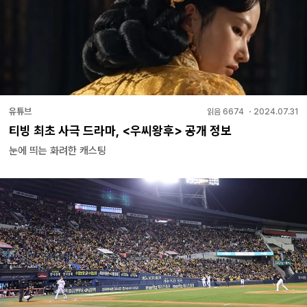
유튜브
읽음
6674
・
2024.07.31
티빙 최초 사극 드라마, <우씨왕후> 공개 정보
눈에 띄는 화려한 캐스팅