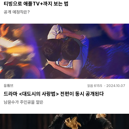
티빙으로 애플TV+까지 보는 법
공개 예정작은?
유튜브
읽음
6155
・
2024.10.07
드라마 <대도시의 사랑법> 전편이 동시 공개된다
남윤수가 주인공을 맡은