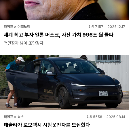
라이프 > 이코노미
읽음
7157
・
2025.12.17
세계 최고 부자 일론 머스크, 자산 가치 996조 원 돌파
억만장자 넘어 조만장자
라이프 > 뉴스
읽음
5558
・
2025.08.14
테슬라가 로보택시 시험운전자를 모집한다