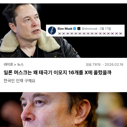
라이프 > 뉴스
읽음
7819
・
2026.02.19
일론 머스크는 왜 태극기 이모지 16개를 X에 올렸을까
한국인 인재 구해요