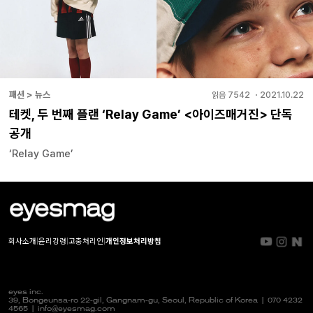
패션 > 뉴스
읽음
7542
・
2021.10.22
테켓, 두 번째 플랜 ‘Relay Game’ <아이즈매거진> 단독
공개
‘Relay Game’
회사소개
|
윤리강령
|
고충처리인
|
개인정보처리방침
eyes inc.
39, Bongeunsa-ro 22-gil, Gangnam-gu, Seoul, Republic of Korea |
070 4232
4565
|
info@eyesmag.com