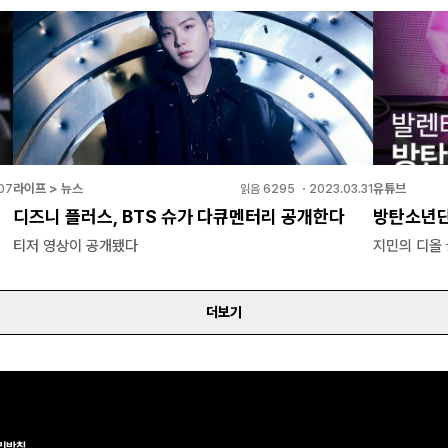
라이프 > 뉴스
유튜브
07
읽음
6295
・
2023.03.31
디즈니 플러스, BTS 슈가 다큐멘터리 공개한다
방탄소년단
티저 영상이 공개됐다
지민의 디올
더보기
리방침