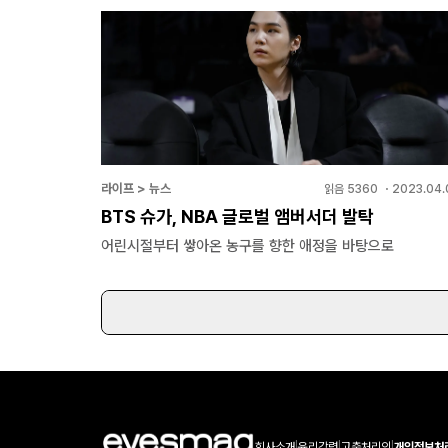
라이프 > 뉴스
읽음
5360
・
2023.04.
BTS 슈가, NBA 글로벌 앰버서더 발탁
어린시절부터 쌓아온 농구를 향한 애정을 바탕으로
회사소개
|
윤리강령
|
고충처리인
|
개인정보처