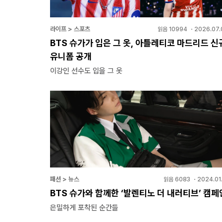
라이프 > 스포츠
읽음
10994
・
2026.07.
BTS 슈가가 입은 그 옷, 아틀레티코 마드리드 신
유니폼 공개
이강인 선수도 입을 그 옷
패션 > 뉴스
읽음
6083
・
2024.01
BTS 슈가와 함께한 ‘발렌티노 더 내러티브’ 캠페
은밀하게 포착된 순간들