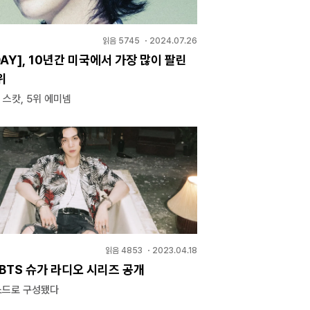
읽음
5745
・
2024.07.26
DAY], 10년간 미국에서 가장 많이 팔린
위
 스캇, 5위 에미넴
읽음
4853
・
2023.04.18
BTS 슈가 라디오 시리즈 공개
소드로 구성됐다