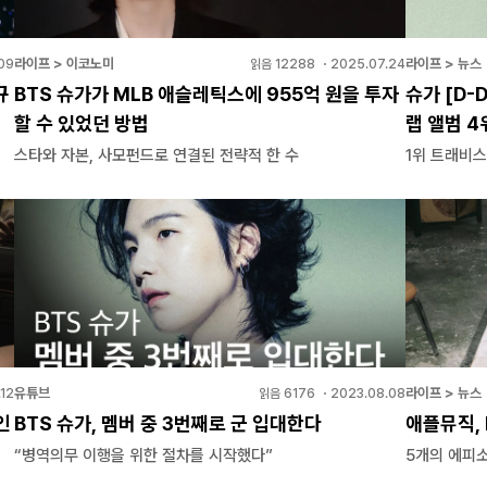
라이프 > 이코노미
라이프 > 뉴스
09
읽음
12288
・
2025.07.24
규
BTS 슈가가 MLB 애슬레틱스에 955억 원을 투자
슈가 [D-
할 수 있었던 방법
랩 앨범 4
스타와 자본, 사모펀드로 연결된 전략적 한 수
1위 트래비스
유튜브
라이프 > 뉴스
.12
읽음
6176
・
2023.08.08
인
BTS 슈가, 멤버 중 3번째로 군 입대한다
애플뮤직, 
“병역의무 이행을 위한 절차를 시작했다”
5개의 에피