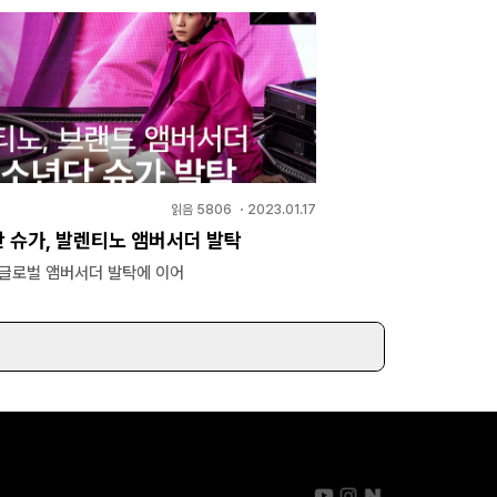
읽음
5806
・
2023.01.17
 슈가, 발렌티노 앰버서더 발탁
 글로벌 앰버서더 발탁에 이어