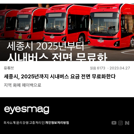
유튜브
읽음
6173
・
2023.04.27
세종시, 2025년까지 시내버스 요금 전면 무료화한다
지역 화폐 페이백으로
회사소개
|
윤리강령
|
고충처리인
|
개인정보처리방침