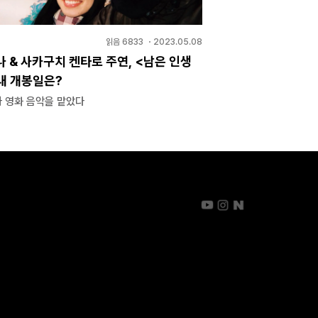
읽음
6833
・
2023.05.08
 & 사카구치 켄타로 주연, <남은 인생
국내 개봉일은?
 영화 음악을 맡았다