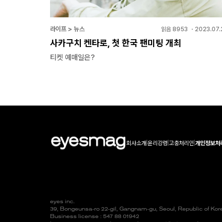
라이프 > 뉴스
읽음
8953
・
2023.07.
사카구치 켄타로, 첫 한국 팬미팅 개최
티켓 예매일은?
회사소개
|
윤리강령
|
고충처리인
|
개인정보처
eyes inc.
39, Bongeunsa-ro 22-gil, Gangnam-gu, Seoul, Republic of Ko
Business license : 547 88 01942