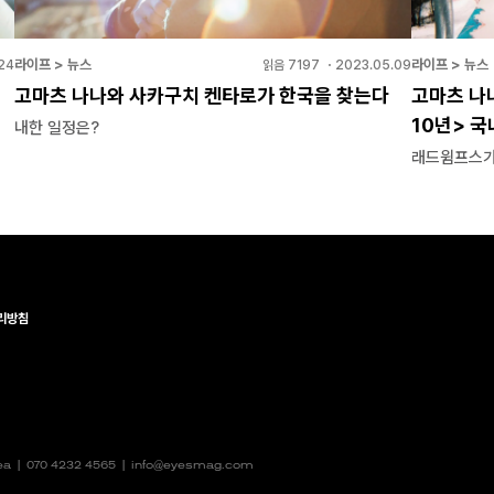
라이프 > 뉴스
라이프 > 뉴스
24
읽음
7197
・
2023.05.09
고마츠 나나와 사카구치 켄타로가 한국을 찾는다
고마츠 나나
10년> 
내한 일정은?
래드윔프스가
리방침
rea |
070 4232 4565
|
info@eyesmag.com