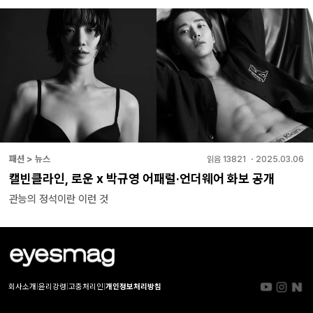
패션 > 뉴스
읽음
13821
・
2025.03.06
캘빈클라인, 로운 x 박규영 어패럴·언더웨어 화보 공개
관능의 정석이란 이런 것
회사소개
|
윤리강령
|
고충처리인
|
개인정보처리방침