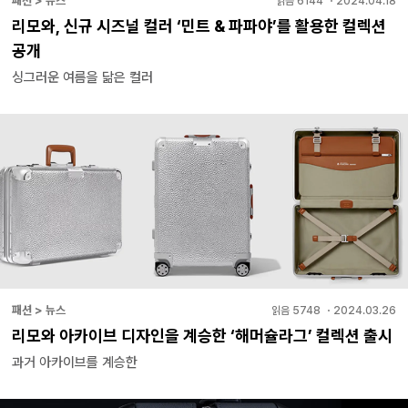
패션 > 뉴스
읽음
6144
・
2024.04.18
리모와, 신규 시즈널 컬러 ‘민트 & 파파야’를 활용한 컬렉션
공개
싱그러운 여름을 닮은 컬러
패션 > 뉴스
읽음
5748
・
2024.03.26
리모와 아카이브 디자인을 계승한 ‘해머슐라그’ 컬렉션 출시
과거 아카이브를 계승한