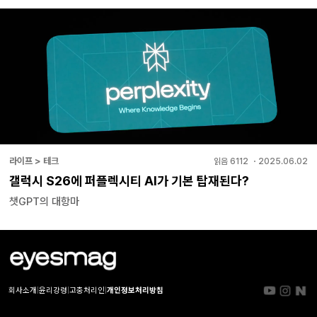
라이프 > 테크
읽음
6112
・
2025.06.02
갤럭시 S26에 퍼플렉시티 AI가 기본 탑재된다?
챗GPT의 대항마
회사소개
|
윤리강령
|
고충처리인
|
개인정보처리방침