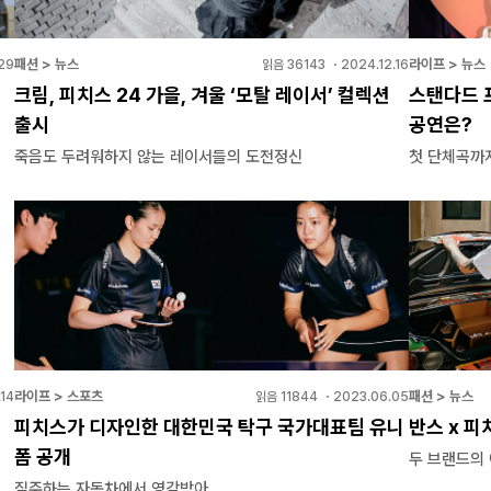
패션 > 뉴스
라이프 > 뉴스
29
읽음
36143
・
2024.12.16
크림, 피치스 24 가을, 겨울 ‘모탈 레이서’ 컬렉션
스탠다드 
출시
공연은?
죽음도 두려워하지 않는 레이서들의 도전정신
첫 단체곡까
라이프 > 스포츠
패션 > 뉴스
.14
읽음
11844
・
2023.06.05
피치스가 디자인한 대한민국 탁구 국가대표팀 유니
반스 x 피
폼 공개
두 브랜드의
질주하는 자동차에서 영감받아