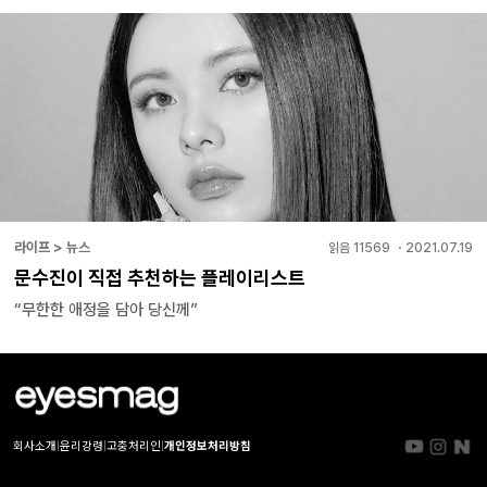
라이프 > 뉴스
읽음
11569
・
2021.07.19
문수진이 직접 추천하는 플레이리스트
“무한한 애정을 담아 당신께”
회사소개
|
윤리강령
|
고충처리인
|
개인정보처리방침