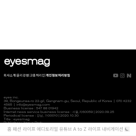
회사소개
|
윤리강령
|
고충처리인
|
개인정보처리방침
eyes inc.
39, Bongeunsa-ro 22-gil, Gangnam-gu, Seoul, Republic of Korea |
070 4232
4565
|
info@eyesmag.com
Business license : 547 88 01942
Internet news service business license :
서울,자
60059 | 2020.09.25
Periodical license :
강남,
가00010 | 2020.10.30
Title : eyesmag
Publisher : Jinpyo Park
News manager & Editorial officer : Youlim Heo
홈
패션
라이프
에디토리얼
유튜브
A to Z
라이프 내비게이션