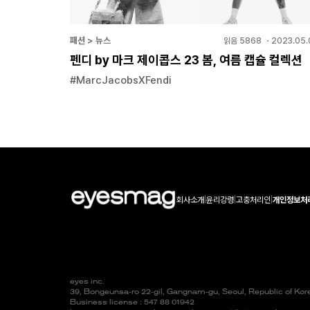
패션 > 뉴스
읽음
5868
・
2023.05.
펜디 by 마크 제이콥스 23 봄, 여름 캡슐 컬렉션
#MarcJacobsXFendi
회사소개
|
윤리강령
|
고충처리인
|
개인정보처
eyes inc.
39, Bongeunsa-ro 22-gil, Gangnam-gu, Seoul, Republic of Ko
Business license : 547 88 01942