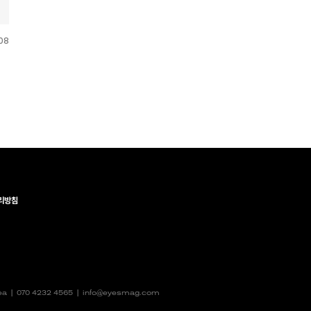
08
리방침
rea |
070 4232 4565
|
info@eyesmag.com