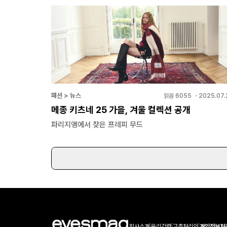
패션 > 뉴스
읽음
6055
・
2025.07.
메종 키츠네 25 가을, 겨울 컬렉션 공개
파리지앵에서 찾은 프레피 무드
회사소개
|
윤리강령
|
고충처리인
|
개인정보처