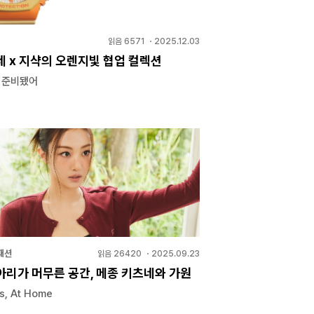
읽음
6571
・
2025.12.03
네 x 지샥의 오렌지빛 협업 컬렉션
, 준비됐어
패션
읽음
26420
・
2025.09.23
아리가 머무른 공간, 메종 키츠네와 가원
s, At Home