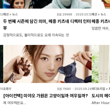
패션 > 뉴스
패션 > 뉴스
02
읽음
29988
・
2026.03.12
두 번째 시즌에 담긴 의미, 메종 키츠네 디렉터 인터
메종 키츠
뷰
앙큼한 여우
감정적으로도, 물리적으로도 오래 지속되는 것
유튜브
에디토리얼 > 
.15
읽음
11680
・
2025.09.24
[아이컨택] 미야오 가원은 고양이일까 여우일까?
도시의 메
제 여우력은요...
After Hour