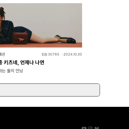
패션
읽음
30765
・
2024.10.30
종 키츠네, 언제나 나연
하는 둘의 만남