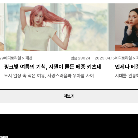
에디토리얼 > 패션
에디토리얼 > 
29
읽음
28024
・
2025.04.15
핑크빛 여름의 기척, 지젤이 물든 메종 키츠네
언제나 메
도시 일상 속 작은 여유, 사랑스러움과 우아함 사이
시대를 관통
더보기
리방침