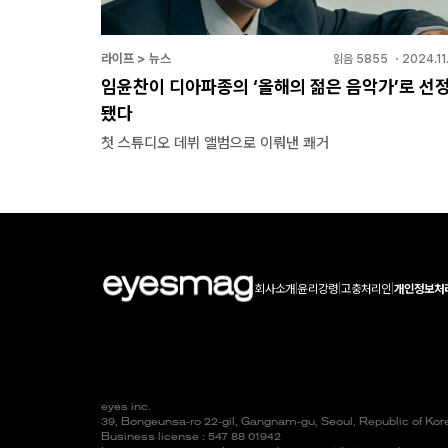
라이프 > 뉴스
읽음
5855
・
2024.11
임윤찬이 디아파종의 ‘올해의 젊은 음악가’로 선
됐다
첫 스튜디오 데뷔 앨범으로 이뤄낸 쾌거
회사소개
|
윤리강령
|
고충처리인
|
개인정보처
eyes inc.
39, Bongeunsa-ro 22-gil, Gangnam-gu, Seoul, Republic of Ko
Business license : 547 88 01942