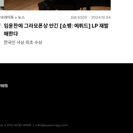
라이프 > 뉴스
.18
읽음
6205
・
2024.10.04
정
임윤찬에 그라모폰상 안긴 [쇼팽: 에튀드] LP 재발
매한다
한국인 사상 최초 수상
리방침
rea |
070 4232 4565
|
info@eyesmag.com