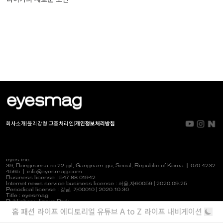
회사소개
|
윤리강령
|
고충처리인
|
개인정보처리방침
eyes inc.
39, Bongeunsa-ro 22-gil, Gangnam-gu, Seoul, Republic of Korea |
070 4232
4565
|
info@eyesmag.com
Business license : 547 88 01942
Internet news service business license :
서울,자
60059 | 2020.09.25
Periodical license :
강남,
가00010 | 2020.10.30
Title : eyesmag
Publisher : Jinpyo Park
News manager & Editorial officer : Youlim Heo
홈
패션
라이프
에디토리얼
유튜브
A to Z
라이프 내비게이션