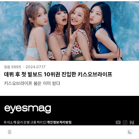
읽음
5995
・
2024.07.17
데뷔 후 첫 빌보드 10위권 진입한 키스오브라이프
키스오브라이프 붐은 이미 왔다
회사소개
|
윤리강령
|
고충처리인
|
개인정보처리방침
홈