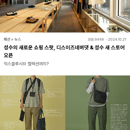
패션 > 뉴스
읽음
9449
・
2024.10.21
성수의 새로운 쇼핑 스팟, 디스이즈네버댓 & 성수 새 스토어
오픈
익스클루시브 컬렉션까지?