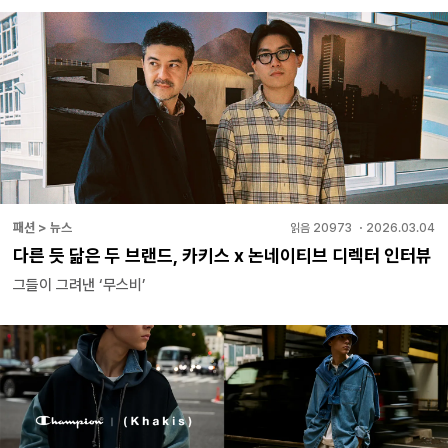
패션 > 뉴스
읽음
20973
・
2026.03.04
다른 듯 닮은 두 브랜드, 카키스 x 논네이티브 디렉터 인터뷰
그들이 그려낸 ‘무스비’