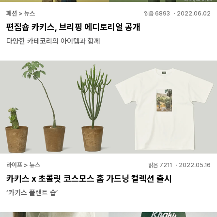
패션 > 뉴스
읽음
6893
・
2022.06.02
편집숍 카키스, 브리핑 에디토리얼 공개
다양한 카테코리의 아이템과 함께
라이프 > 뉴스
읽음
7211
・
2022.05.16
카키스 x 초콜릿 코스모스 홈 가드닝 컬렉션 출시
‘카키스 플랜트 숍’