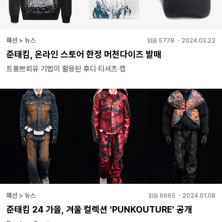
패션 > 뉴스
읽음
5778
・
2024.03.22
준태킴, 온라인 스토어 한정 머천다이즈 발매
트롱쁘뢰유 기법이 활용된 후디·티셔츠·캡
패션 > 뉴스
읽음
6665
・
2024.01.08
준태킴 24 가을, 겨울 컬렉션 ‘PUNKOUTURE’ 공개