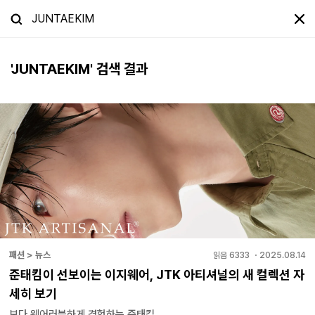
'
JUNTAEKIM
' 검색 결과
패션 > 뉴스
읽음
6333
・
2025.08.14
준태킴이 선보이는 이지웨어, JTK 아티셔널의 새 컬렉션 자
세히 보기
보다 웨어러블하게 경험하는 준태킴