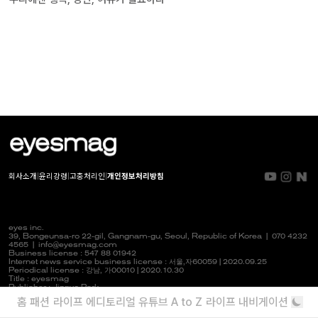
회사소개
|
윤리강령
|
고충처리인
|
개인정보처리방침
eyes inc.
39, Bongeunsa-ro 22-gil, Gangnam-gu, Seoul, Republic of Korea |
070 4232
4565
|
info@eyesmag.com
Business license : 547 88 01942
Internet news service business license :
서울,자
60059 | 2020.09.25
Periodical license :
강남,
가00010 | 2020.10.30
Title : eyesmag
Publisher : Jinpyo Park
News manager & Editorial officer : Youlim Heo
홈
패션
라이프
에디토리얼
유튜브
A to Z
라이프 내비게이션