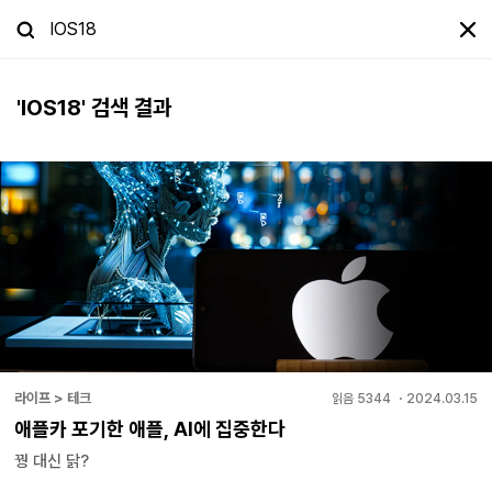
'
IOS18
' 검색 결과
라이프 > 테크
읽음
5344
・
2024.03.15
애플카 포기한 애플, AI에 집중한다
꿩 대신 닭?