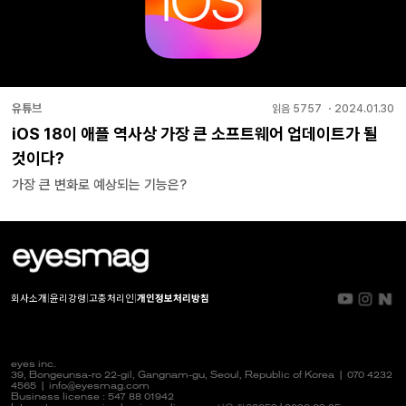
유튜브
읽음
5757
・
2024.01.30
iOS 18이 애플 역사상 가장 큰 소프트웨어 업데이트가 될
것이다?
가장 큰 변화로 예상되는 기능은?
회사소개
|
윤리강령
|
고충처리인
|
개인정보처리방침
eyes inc.
39, Bongeunsa-ro 22-gil, Gangnam-gu, Seoul, Republic of Korea |
070 4232
4565
|
info@eyesmag.com
Business license : 547 88 01942