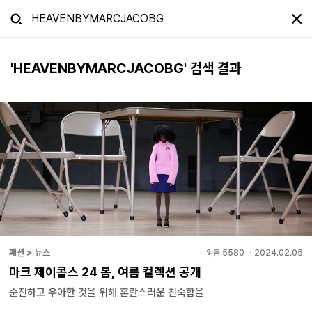
'
HEAVENBYMARCJACOBG
' 검색 결과
패션 > 뉴스
읽음
5580
・
2024.02.05
마크 제이콥스 24 봄, 여름 컬렉션 공개
순진하고 우아한 것을 위해 혼란스러운 친숙함을