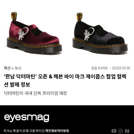
패션 > 뉴스
읽음
6456
・
2023.10.19
‘한남 닥터마틴’ 오픈 & 헤븐 바이 마크 제이콥스 협업 컬렉
션 발매 정보
닥터마틴의 국내 단독 프리미엄 매장
회사소개
|
윤리강령
|
고충처리인
|
개인정보처리방침