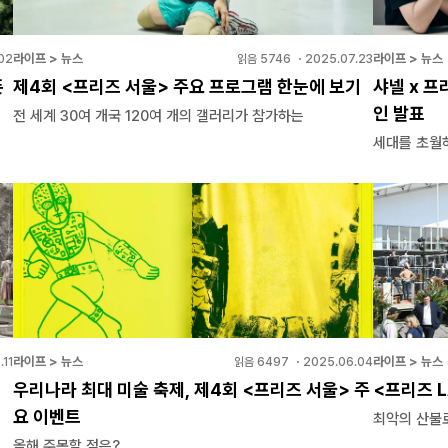
라이프 > 뉴스
라이프 > 뉴스
02
읽음
5746
・
2025.07.23
픈
제4회 <프리즈 서울> 주요 프로그램 한눈에 보기
샤넬 x 프
인 발표
전 세계 30여 개국 120여 개의 갤러리가 참가하는
세대를 초월
라이프 > 뉴스
라이프 > 뉴스
.11
읽음
6497
・
2025.06.04
우리나라 최대 미술 축제, 제4회 <프리즈 서울> 주
<프리즈 
요 이벤트
최악의 산불
올해 주목할 점은?