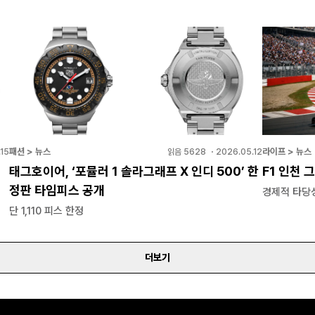
패션 > 뉴스
라이프 > 뉴스
15
읽음
5628
・
2026.05.12
태그호이어, ‘포뮬러 1 솔라그래프 X 인디 500’ 한
F1 인천
정판 타임피스 공개
경제적 타당
단 1,110 피스 한정
더보기