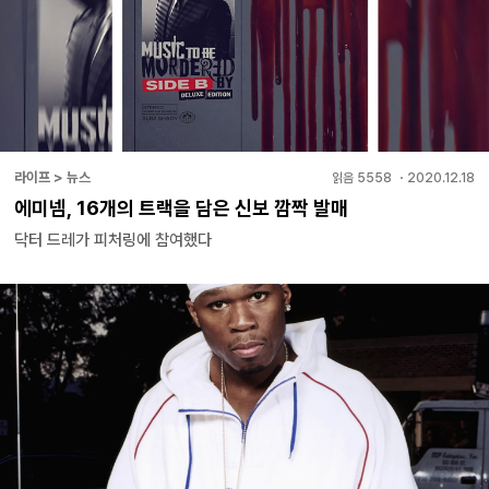
라이프 > 뉴스
읽음
5558
・
2020.12.18
에미넴, 16개의 트랙을 담은 신보 깜짝 발매
닥터 드레가 피처링에 참여했다