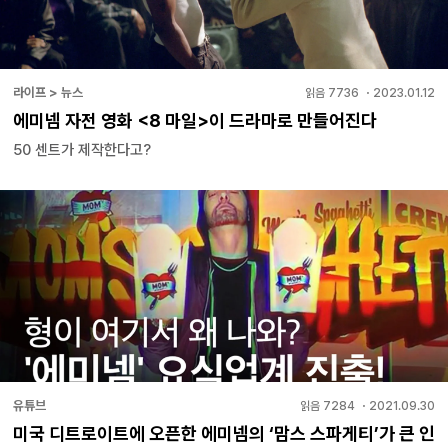
라이프 > 뉴스
읽음
7736
・
2023.01.12
에미넴 자전 영화 <8 마일>이 드라마로 만들어진다
50 센트가 제작한다고?
유튜브
읽음
7284
・
2021.09.30
미국 디트로이트에 오픈한 에미넴의 ‘맘스 스파게티’가 큰 인